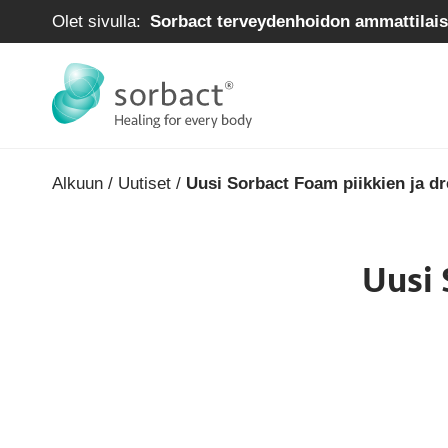
Siirry sisältöön
Olet sivulla:
Sorbact terveydenhoidon ammattilaisi
Alkuun
/
Uutiset
/
Uusi Sorbact Foam piikkien ja dr
Uusi 