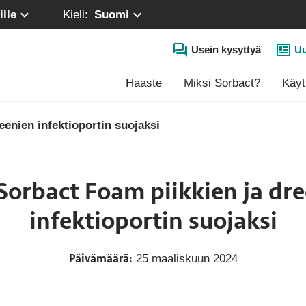
lle
Kieli:
Suomi
Usein kysyttyä
Uu
Haaste
Miksi Sorbact?
Käyt
eenien infektioportin suojaksi
Sorbact Foam piikkien ja dr
infektioportin suojaksi
Päivämäärä:
25 maaliskuun 2024