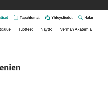
tiset
Tapahtumat
Yhteystiedot
Haku
töalue
Tuotteet
Näyttö
Verman Akatemia
(Avautuu uuteen välilehtee
eenien