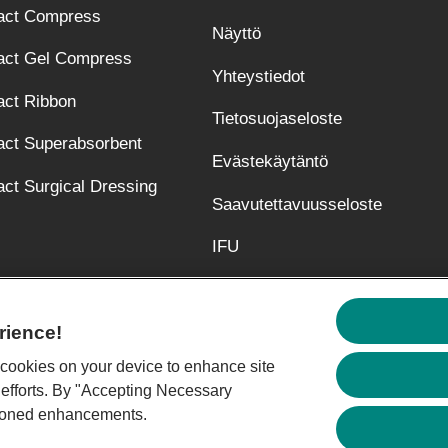
act Compress
Näyttö
act Gel Compress
Yhteystiedot
act Ribbon
Tietosuojaseloste
act Superabsorbent
Evästekäytäntö
ct Surgical Dressing
Saavutettavuusseloste
IFU
(Avautuu uuteen välilehteen
rience!
f cookies on your device to enhance site
vuonna 1987 perustettu suomalainen lääkealan perheyritys. Tar
 efforts. By "Accepting Necessary
n ja hyvinvointiin. Jatkuva tuotekehitys, innovatiiviset tuotteet
tioned enhancements.