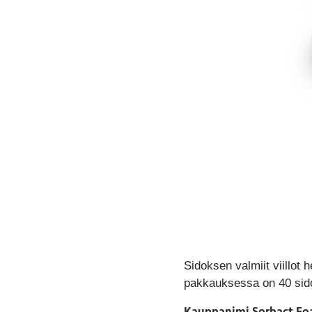
Sidoksen valmiit viillot
pakkauksessa on 40 sidost
Kauppanimi Sorbact F