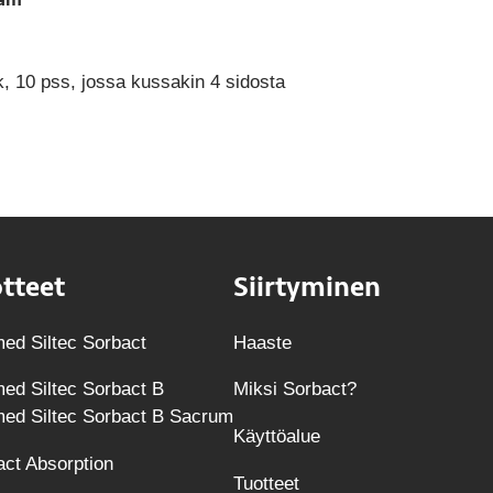
, 10 pss, jossa kussakin 4 sidosta
tteet
Siirtyminen
ed Siltec Sorbact
Haaste
ed Siltec Sorbact B
Miksi Sorbact?
med Siltec Sorbact B Sacrum
Käyttöalue
act Absorption
Tuotteet