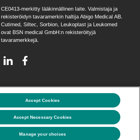
CE0413-merkitty lääkinnällinen laite. Valmistaja ja
rekisteröidyn tavaramerkin haltija Abigo Medical AB.
Cutimed, Siltec, Sorbion, Leukoplast ja Leukomed
ovat BSN medical GmbH:n rekisteröityjä
tavaramerkkejä.
)
Accept Cookies
joamme korkealaatuisia tuotteita terveyden
Accept Necessary Cookies
 ja korkea laatu ovat perustana toiminnallemme.
Manage your choices