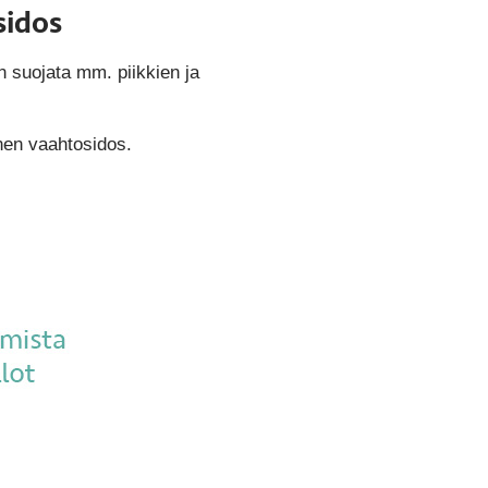
sidos
n suojata mm. piikkien ja
nen vaahtosidos.